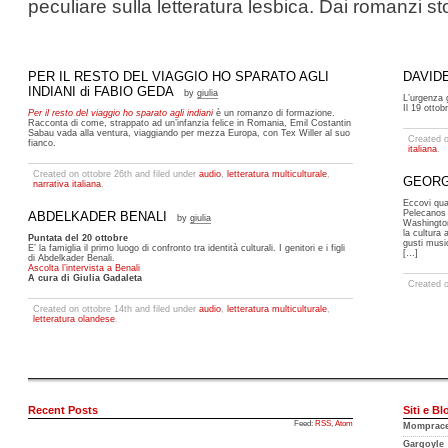
peculiare sulla letteratura lesbica. Dai romanzi st
PER IL RESTO DEL VIAGGIO HO SPARATO AGLI
DAVID
INDIANI di FABIO GEDA
by
giulia
L’urgenza g
Il 19 ottob
Per il resto del viaggio ho sparato agli indiani
è un romanzo di formazione.
Racconta di come, strappato ad un’infanzia felice in Romania, Emil Costantin
Sabau vada alla ventura, viaggiando per mezza Europa, con Tex Willer al suo
Created o
fianco.
italiana
.
Created on ottobre 26th and filed under
audio
,
letteratura multiculturale
,
GEORG
narrativa italiana
.
Eccovi qual
Pelecanos 
ABDELKADER BENALI
by
giulia
Washington
la cultura 
Puntata del 20 ottobre
gusti musi
E’ la famiglia il primo luogo di confronto tra identità culturali. I genitori e i figli
[…]
di Abdelkader Benali.
Ascolta l’intervista a Benali
A cura di Giulia Gadaleta
Created o
Created on ottobre 14th and filed under
audio
,
letteratura multiculturale
,
letteratura olandese
.
Recent Posts
Siti e Bl
Feed:
RSS
,
Atom
Mompracem
Gargoyle