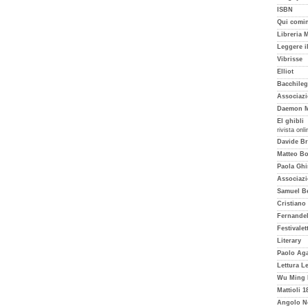
ISBN
Qui cominc
Libreria 
Leggere i
Vibrisse
Elliot
Bacchileg
Associazi
Daemon M
El ghibli
rivista onl
Davide Br
Matteo Bor
Paola Ghi
Associazi
Samuel Be
Cristiano
Fernande
Festivalet
Literary
Paolo Aga
Lettura L
Wu Ming 
Mattioli 1
Angolo N