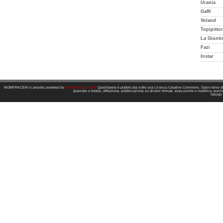
Urania
Gaffi
Voland
Topipittor
La Giunti
Fazi
Instar
MOMPRACEM is proudly powered by
WordPress
.
© 2005
Quest'opera è pubblicata sotto una Licenza Creative Commons. Salvo dove dive
(parziale o totale), diffusione, pubblicazione su diversi formati, esecuzione o modifica, purchè
Design