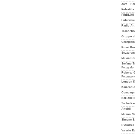
Zam – Rec
Pulsatilla
PiùBLOG
Futuristic
Radio Alt
Tecnoetic
Gruppo di
Georgiam
Kossi Kom
Sevagram
Milvia Co
Stefano Tr
Fotografo
Roberto G
Fotoreport
London Ku
Kaizenol
Compagni
Nazione I
Sacha Nas
Anobii
Milano Ne
Simone S
D'Andrea
Valerio Ev