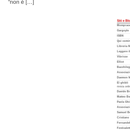
“non è […]
Siti e Bl
Mompracem
Gargoyle
ISBN
Qui cominc
Libreria 
Leggere i
Vibrisse
Elliot
Bacchileg
Associazi
Daemon M
El ghibli
rivista onl
Davide Br
Matteo Bor
Paola Ghi
Associazi
Samuel Be
Cristiano
Fernande
Festivalet