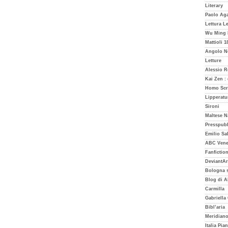
Literary
Paolo Aga
Lettura L
Wu Ming 
Mattioli 1
Angolo N
Letture
Alessio 
Kai Zen :
Homo Scr
Lipperatu
Sironi
Maltese N
Presspubb
Emilio Sa
ABC Vene
Fanfictio
DeviantAr
Bologna 
Blog di A
Carmilla
Gabriella
Bibl’aria
Meridiano
Italia Pia