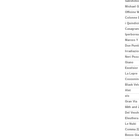
Satisficti
Michael G
Officine 
Colonne D
i Quindici
Casagran
Iperborea
Marcos Y
Due Punti
Irradiazio
Neri Pozz
Giano
Excelsior
La Lepre
Cocconin
Black Vel
Alet
e/o
Gran Via
66th and 
Del Vecch
Eleuthera
Le Nubi
Comma 2
Becco Gia