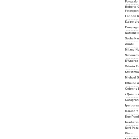
Fotografo
Roberto G
Fotoreport
London Ku
Kaizenol
Compagni
Nazione I
Sacha Nas
Anobii
Milano Ne
Simone S
D'Andrea
Valerio Ev
Satisficti
Michael G
Officine 
Colonne D
i Quindici
Casagran
Iperborea
Marcos Y
Due Punti
Irradiazio
Neri Pozz
Giano