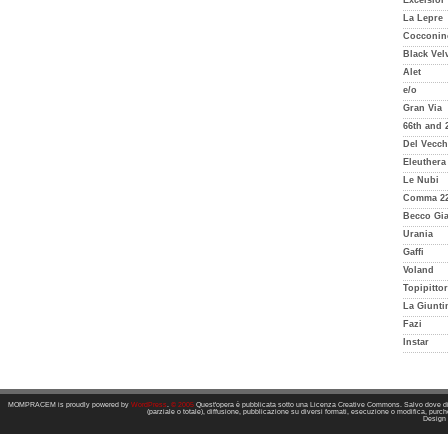
Excelsior
La Lepre
Cocconin
Black Vel
Alet
e/o
Gran Via
66th and 
Del Vecch
Eleuthera
Le Nubi
Comma 2
Becco Gia
Urania
Gaffi
Voland
Topipittor
La Giunti
Fazi
Instar
MOMPRACEM is proudly powered by
WordPress
.
© 2005
Quest'opera è pubblicata sotto una Licenza Creative Commons. Salvo dove dive
(parziale o totale), diffusione, pubblicazione su diversi formati, esecuzione o modifica, purchè
Design