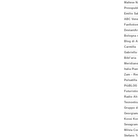
Maltese N
Presspubb
Emilio Sa
ABC Vene
Fanfictio
DeviantAr
Bologna 
Blog di A
Carmilla
Gabriella
Bibl’aria
Meridiano
Italia Pia
Zam – Rec
Pulsatilla
PiùBLOG
Futuristic
Radio Alt
Tecnoetic
Gruppo di
Georgiam
Kossi Kom
Sevagram
Milvia Co
Stefano Tr