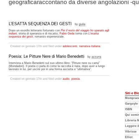
geograficaraccontano da diverse angolazioni -qu
L’ESATTA SEQUENZA DEI GESTI
by
giulia
Dopo un esordio letterario fortunato con
Per il resto del viaggio ho sparato agli
indiani
, storia di speranza e di riscatto,
Fabio Geda
torna con
L’esatta
sequenza dei gesti
, romanzo esperienziale.
Created on gennaio 17th and filed under
adolescenti
,
narrativa italiana
.
Poesia: Le Pitture Nere di Mario Benedetti
by
azzurra
Intervista a Mario Benedetti sul suo ultimo libro: “Pitture nere su carta”
(Mondadori). Il poeta ci parla di come la raccolta è nata, dopo aver a lungo
lavorato in lui, per uscire poi in una forma asciutta e “ultimativa”.
Created on gennaio 17th and filed under
audio
,
poesia
.
Siti e Bl
Mompracem
Gargoyle
ISBN
Qui cominc
Libreria 
Leggere i
Vibrisse
Elliot