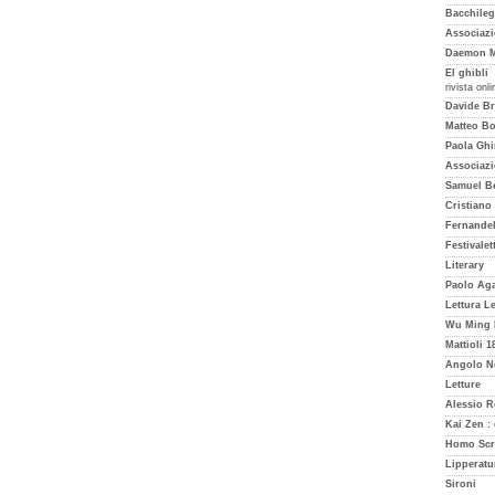
Bacchileg
Associazi
Daemon M
El ghibli
rivista onl
Davide Br
Matteo Bor
Paola Ghi
Associazi
Samuel Be
Cristiano
Fernande
Festivalet
Literary
Paolo Aga
Lettura L
Wu Ming 
Mattioli 1
Angolo N
Letture
Alessio 
Kai Zen :
Homo Scr
Lipperatu
Sironi